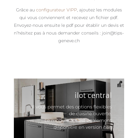
Grâce au
configurateur VIPP
, ajoutez les modules
qui vous conviennent et recevez un fichier pdf.
Envoyez-nous ensuite le pdf pour établir un devis et
n’hésitez pas à nous demander conseils : join@tips-
geneve.ch
ilot central
Il vous permet des options flexibles
de cuisine ouverte.
Le module îlot est également
disponible en version bar.