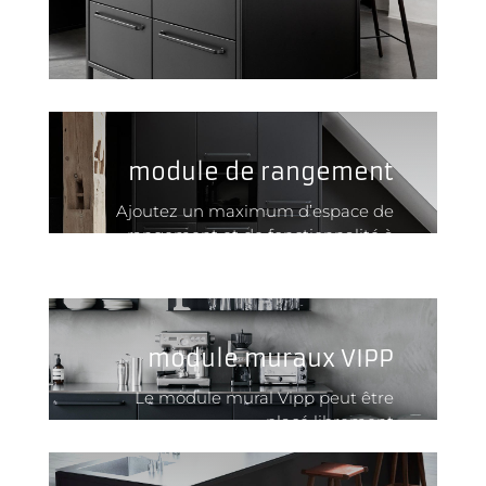
module de rangement
Ajoutez un maximum d’espace de
rangement et de fonctionnalité à
votre cuisine grâce au module haut.
module muraux VIPP
Le module mural Vipp peut être
placé librement
ou contre le mur.