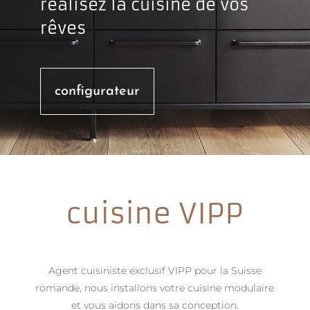
réalisez la cuisine de vos
rêves
configurateur
cuisine VIPP
Agent cuisiniste exclusif VIPP pour la Suisse
romande, nous installons votre cuisine modulaire
et vous aidons dans sa conception.